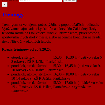
×
Tréningy
Tréningom sa venujeme počas týždňa v popoludňajších hodinách.
Využívame najmä atletický štadión a telocvičňu Základnej školy
Rudolfa Jašíka na Obuvníckej ulici v Partizánskom, príležitostne aj
športoviská iných škôl v meste, alebo naberáme kondičku na hrádzi
rieky Nitry, či v okolitých lesoch.
Rozpis tréningov od 20.9.2025:
utorok a štvrtok – 15,30 – 16,30 h. ( deti vo veku 6-
8 rokov) , ZŠ R.Jašíka, Partizánske
pondelok, streda, štvrtok – 15,30 – 16,45 h. (deti vo veku 9-
10 rokov) ZŠ R.Jašíka, Partizánske
pondelok, utorok, štvrtok – 16,30 – 18,00 h. ( deti vo veku
10-14 rokov) , ZŠ R.Jašíka, Partizánske
pondelok, streda, štvrtok – 15,30 – 17,00 h. ( mládež vo veku
15 -17 rokov), ZŠ R.Jašíka, Partizánske / gymnázium
Partizánske