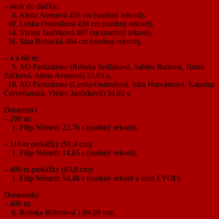
– skok do diaľky:
4. Alena Avenová 458 cm (osobný rekord),
10. Lenka Ondrušová 428 cm (osobný rekord),
14. Vivien Jančeková 407 cm (osobný rekord),
16. Sára Bobocká 404 cm (osobný rekord),
– 4 x 60 m:
5. AO Partizánske (Rebeka Sedláková, Sabína Bartová, Timea
Začková, Alena Avenová) 33,63 s,
10. AO Partizánske (Lenka Ondrušová, Sára Horváthová, Katarína
Červeňanská, Vivien Jančeková) 34,92 s.
Dorastenci
– 200 m:
1. Filip Németh 22,76 s (osobný rekord),
– 110 m prekážky (91,4 cm):
1. Filip Németh 14,65 s (osobný rekord),
– 400 m prekážky (83,8 cm):
1. Filip Németh 54,48 s (osobný rekord a limit EYOF).
Dorastenky
– 400 m:
6. Rebeka Böhmová 1:04,98 min,