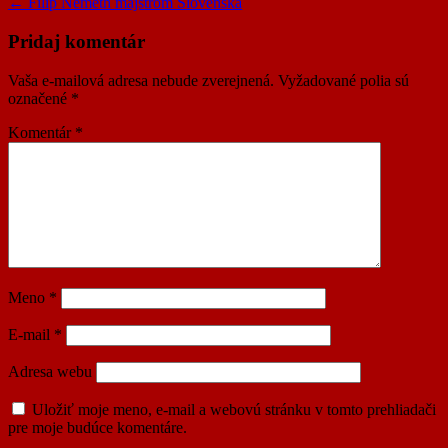
← Filip Németh majstrom Slovenska
Pridaj komentár
Vaša e-mailová adresa nebude zverejnená.
Vyžadované polia sú
označené
*
Komentár
*
Meno
*
E-mail
*
Adresa webu
Uložiť moje meno, e-mail a webovú stránku v tomto prehliadači
pre moje budúce komentáre.