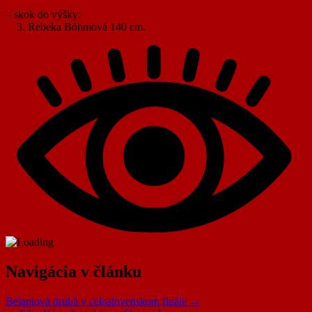
– skok do výšky:
3. Rebeka Böhmová 140 cm.
Navigácia v článku
Belaniová druhá v celoslovenskom finále →