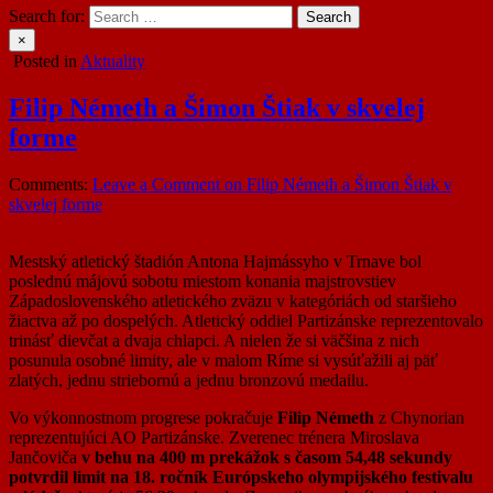
Search for:
×
Posted in
Aktuality
Filip Németh a Šimon Štiak v skvelej
forme
Comments:
Leave a Comment
on Filip Németh a Šimon Štiak v
skvelej forme
Mestský atletický štadión Antona Hajmássyho v Trnave bol
poslednú májovú sobotu miestom konania majstrovstiev
Západoslovenského atletického zväzu v kategóriách od staršieho
žiactva až po dospelých. Atletický oddiel Partizánske reprezentovalo
trinásť dievčat a dvaja chlapci. A nielen že si väčšina z nich
posunula osobné limity, ale v malom Ríme si vysúťažili aj päť
zlatých, jednu striebornú a jednu bronzovú medailu.
Vo výkonnostnom progrese pokračuje
Filip Németh
z Chynorian
reprezentujúci AO Partizánske. Zverenec trénera Miroslava
Jančoviča
v behu na 400 m prekážok s časom 54,48 sekundy
potvrdil limit na 18. ročník Európskeho olympijského festivalu