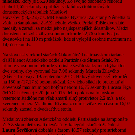
mládeže
, ktorý je 56,20 sekundy. Zo svojho osobného rekordu
stiahol 1,65 sekundy a priblížil sa k lídrovi tohtoročných
dorasteneckých tabuliek Matúšovi
Havašovi (53,32 s) z UMB Banská Bystrica. Zo strany Németha to
však na šampionáte ZsAZ nebolo všetko. Pridal ďalšie dve zlaté
medaily a zaradil sa medzi jeho najúspešnejších účastníkov. Medzi
dorastencami zvíťazil v osobnom rekorde 22,76 sekundy aj na
dvestovke i na 110 m prekážok, kde si vylepšil osobné maximum na
14,65 sekundy.
Na slovenský rekord starších žiakov útočil na trnavskom tartane
ďalší klenot Atletického oddielu Partizánske
Šimon Štiak
. Pri
triumfe v osobnom rekorde vo finále šesťdesiatky mu chýbali len
dve stotiny, aby vyrovnal čas 7,06 sekundy Marcela Žilavého
(Slávia Trnava) z 19. septembra 2015. Halový slovenský rekordér
na 150 m (17,17 s) potom ukázal, že v jeho silách je prekonať aj
slovenské maximum pod holým nebom 16,75 sekundy Lucasa Figa
(MAC Lučenec) z 20. júna 2015. Jeho pokus na trnavskom
veternom štadióne mu však zmaril silný protivietor 2,2 m/s, a tak
zverenec trénera Vladimíra Ištvána za ním s víťazným časom 16,97
sekundy zaostal o dvadsaťdva stotín.
Medailovú zbierku Atletického oddielu Partizánske na šampionáte
ZsAZ skompletizovali dievčatá. V kategórii starších žiačok si
Laura Ševčíková
dobehla s časom 48,57 sekundy pre striebornú