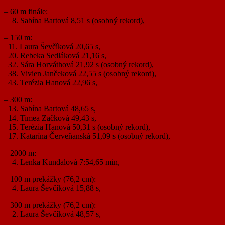
– 60 m finále:
8. Sabína Bartová 8,51 s (osobný rekord),
– 150 m:
11. Laura Ševčíková 20,65 s,
20. Rebeka Sedláková 21,16 s,
32. Sára Horváthová 21,92 s (osobný rekord),
38. Vivien Jančeková 22,55 s (osobný rekord),
43. Terézia Hanová 22,96 s,
– 300 m:
13. Sabína Bartová 48,65 s,
14. Timea Začková 49,43 s,
15. Terézia Hanová 50,31 s (osobný rekord),
17. Katarína Červeňanská 51,09 s (osobný rekord),
– 2000 m:
4. Lenka Kundalová 7:54,65 min,
– 100 m prekážky (76,2 cm):
4. Laura Ševčíková 15,88 s,
– 300 m prekážky (76,2 cm):
2. Laura Ševčíková 48,57 s,