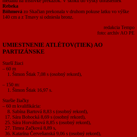
medailu na tristovke prekážok. V skoku do výšky dorasteniek
Rebeka
Böhmová
zo Skačian prekonala v druhom pokuse latku vo výške
140 cm a z Trnavy si odniesla bronz.
redakcia Tempo
foto: archív AO PE
UMIESTNENIE ATLÉTOV(TIEK) AO
PARTIZÁNSKE
Starší žiaci
– 60 m
1. Šimon Štiak 7,08 s (osobný rekord),
– 150 m:
1. Šimon Štiak 16,97 s.
Staršie žiačky
– 60 m kvalifikácia:
8. Sabína Bartová 8,83 s (osobný rekord),
17. Sára Bobocká 8,69 s (osobný rekord),
25. Sára Horváthová 8,85 s (osobný rekord),
27. Timea Začková 8,89 s,
36. Katarína Červeňanská 9,06 s (osobný rekord),