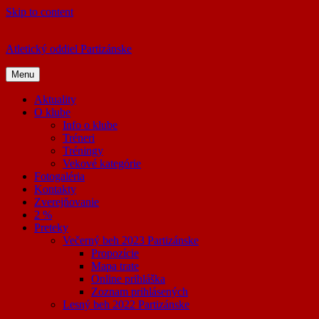
Skip to content
Atletický oddiel Partizánske
Menu
Aktuality
O klube
Info o klube
Tréneri
Tréningy
Vekové kategórie
Fotogaléria
Kontakty
Zverejňovanie
2 %
Preteky
Večerný beh 2023 Partizánske
Propozície
Mapa trate
Online prihláška
Zoznam prihlásených
Lesný beh 2022 Partizánske