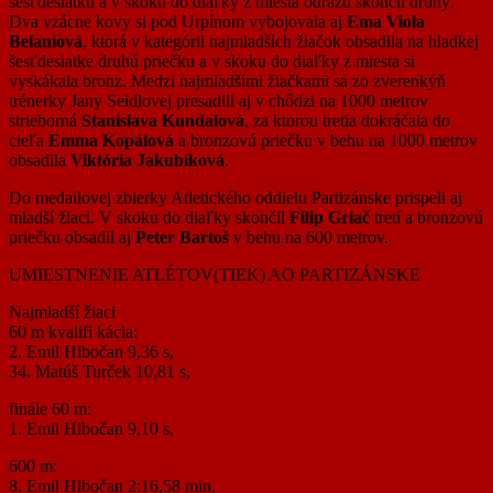
šesťdesiatku a v skoku do diaľky z miesta odrazu skončil druhý.
Dva vzácne kovy si pod Urpínom vybojovala aj
Ema Viola
Belaniová
, ktorá v kategórii najmladších žiačok obsadila na hladkej
šesťdesiatke druhú priečku a v skoku do diaľky z miesta si
vyskákala bronz. Medzi najmladšími žiačkami sa zo zverenkýň
trénerky Jany Seidlovej presadili aj v chôdzi na 1000 metrov
strieborná
Stanislava Kundalová
, za ktorou tretia dokráčala do
cieľa
Emma Kopálová
a bronzovú priečku v behu na 1000 metrov
obsadila
Viktória Jakubíková
.
Do medailovej zbierky Atletického oddielu Partizánske prispeli aj
mladší žiaci. V skoku do diaľky skončil
Filip Griač
tretí a bronzovú
priečku obsadil aj
Peter Bartoš
v behu na 600 metrov.
UMIESTNENIE ATLÉTOV(TIEK) AO PARTIZÁNSKE
Najmladší žiaci
60 m kvalifi kácia:
2. Emil Hlbočan 9,36 s,
34. Matúš Turček 10,81 s,
finále 60 m:
1. Emil Hlbočan 9,10 s,
600 m:
8. Emil Hlbočan 2:16,58 min,