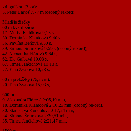
vrh guľkou (3 kg):
5. Peter Bartoš 7,77 m (osobný rekord).
Mladšie žiačky
60 m kvalifikácia:
17. Melisa Kubíková 9,13 s,
30. Dominika Klanicová 9,40 s,
36. Pavlína Beňová 9,50 s,
39. Simona Šramková 9,59 s (osobný rekord),
42. Alexandra Flórová 9,64 s,
62. Ela Galbavá 10,08 s,
67. Timea Jančichová 10,13 s,
77. Ema Zvalová 10,23 s,
60 m prekážky (76,2 cm):
20. Ema Zvalová 15,03 s,
600 m:
9. Alexandra Flórová 2:05,19 min,
18. Dominika Klanicová 2:10,25 min (osobný rekord),
30. Stanislava Kundalová 2:17,24 min,
34. Simona Šramková 2:20,51 min,
35. Timea Jančichová 2:21,47 min,
1500 m: