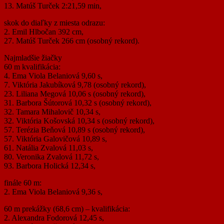
13. Matúš Turček 2:21,59 min,
skok do diaľky z miesta odrazu:
2. Emil Hlbočan 392 cm,
27. Matúš Turček 266 cm (osobný rekord).
Najmladšie žiačky
60 m kvalifikácia:
4. Ema Viola Belaniová 9,60 s,
7. Viktória Jakubíková 9,78 (osobný rekord),
23. Liliana Megová 10,06 s (osobný rekord),
31. Barbora Šútorová 10,32 s (osobný rekord),
32. Tamara Mihalovič 10,34 s,
32. Viktória Košovská 10,34 s (osobný rekord),
57. Terézia Beňová 10,89 s (osobný rekord),
57. Viktória Galovičová 10,89 s,
61. Natália Zvalová 11,03 s,
80. Veronika Zvalová 11,72 s,
93. Barbora Holická 12,34 s,
finále 60 m:
2. Ema Viola Belaniová 9,36 s,
60 m prekážky (68,6 cm) – kvalifikácia:
2. Alexandra Fodorová 12,45 s,