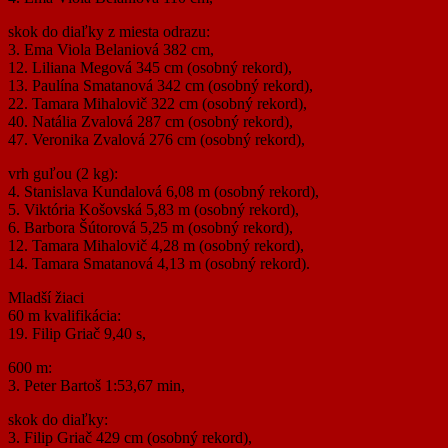
skok do diaľky z miesta odrazu:
3. Ema Viola Belaniová 382 cm,
12. Liliana Megová 345 cm (osobný rekord),
13. Paulína Smatanová 342 cm (osobný rekord),
22. Tamara Mihalovič 322 cm (osobný rekord),
40. Natália Zvalová 287 cm (osobný rekord),
47. Veronika Zvalová 276 cm (osobný rekord),
vrh guľou (2 kg):
4. Stanislava Kundalová 6,08 m (osobný rekord),
5. Viktória Košovská 5,83 m (osobný rekord),
6. Barbora Šútorová 5,25 m (osobný rekord),
12. Tamara Mihalovič 4,28 m (osobný rekord),
14. Tamara Smatanová 4,13 m (osobný rekord).
Mladší žiaci
60 m kvalifikácia:
19. Filip Griač 9,40 s,
600 m:
3. Peter Bartoš 1:53,67 min,
skok do diaľky:
3. Filip Griač 429 cm (osobný rekord),