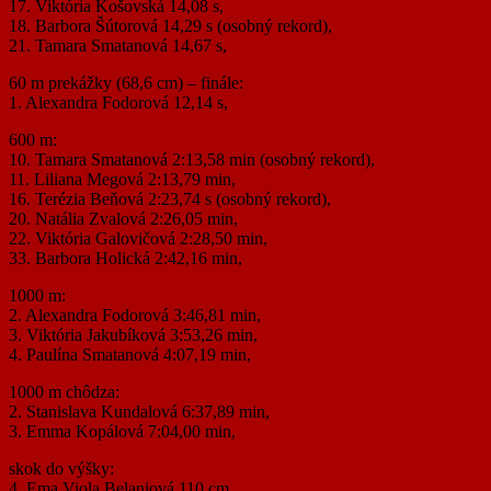
17. Viktória Košovská 14,08 s,
18. Barbora Šútorová 14,29 s (osobný rekord),
21. Tamara Smatanová 14,67 s,
60 m prekážky (68,6 cm) – finále:
1. Alexandra Fodorová 12,14 s,
600 m:
10. Tamara Smatanová 2:13,58 min (osobný rekord),
11. Liliana Megová 2:13,79 min,
16. Terézia Beňová 2:23,74 s (osobný rekord),
20. Natália Zvalová 2:26,05 min,
22. Viktória Galovičová 2:28,50 min,
33. Barbora Holická 2:42,16 min,
1000 m:
2. Alexandra Fodorová 3:46,81 min,
3. Viktória Jakubíková 3:53,26 min,
4. Paulína Smatanová 4:07,19 min,
1000 m chôdza:
2. Stanislava Kundalová 6:37,89 min,
3. Emma Kopálová 7:04,00 min,
skok do výšky:
4. Ema Viola Belaniová 110 cm,