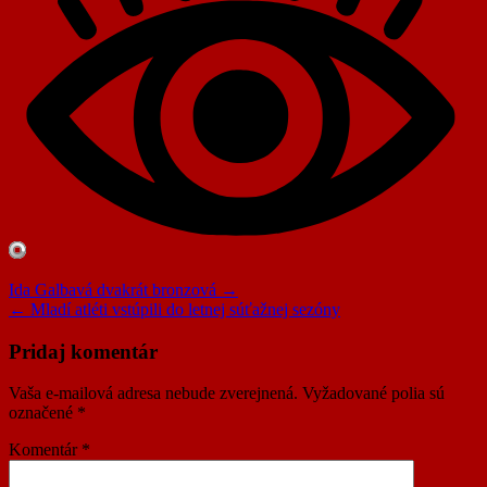
Navigácia
Ida Galbavá dvakrát bronzová →
← Mladí atléti vstúpili do letnej súťažnej sezóny
v
článku
Pridaj komentár
Vaša e-mailová adresa nebude zverejnená.
Vyžadované polia sú
označené
*
Komentár
*