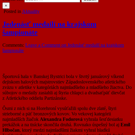
×
Posted in
Aktuality
Jedenásť medailí na krajskom
šampionáte
Comments:
Leave a Comment
on Jedenásť medailí na krajskom
šampionáte
Športová hala v Banskej Bystrici bola v štvrtý januárový víkend
dejiskom halových majstrovstiev Západoslovenského atletického
zväzu v atletike v kategóriách najmladšieho a mladšieho žiactva. Do
súbojov o medaily zasiahli aj štyria chlapci a dvadsaťpäť dievčat
z Atletického oddielu Partizánske.
Ôsmi z nich si na Horehroní vysúťažili spolu dve zlaté, štyri
strieborné a päť bronzových kovov. Vo vekovej kategórii
najmladších žiačok
Alexandra Fodorová
vyhrala šesťdesiatku
prekážok a na tisícke skončila druhá. Rovnako úspešný bol aj
Emil
Hlbočan
, ktorý medzi najmladšími žiakmi vyhral hladkú