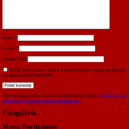
Meno
*
E-mail
*
Adresa webu
Uložiť moje meno, e-mail a webovú stránku v tomto prehliadači
pre moje budúce komentáre.
Táto stránka používa Akismet na obmedzenie spamu.
Zistite, ako sa
spracovávajú údaje o vašich komentároch.
Fotogaléria
Mesto Partizánske